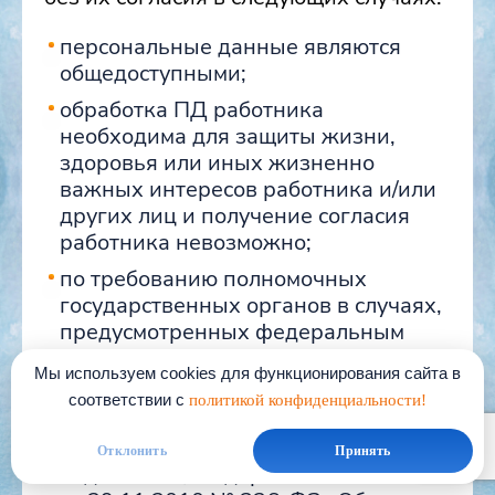
персональные данные являются
общедоступными;
обработка ПД работника
необходима для защиты жизни,
здоровья или иных жизненно
важных интересов работника и/или
других лиц и получение согласия
работника невозможно;
по требованию полномочных
государственных органов в случаях,
предусмотренных федеральным
законом;
Мы используем cookies для функционирования сайта в
обработка персональных данных
соответствии с
политикой конфиденциальности!
осуществляется на основании
Трудового кодекса РФ, Налогового
Отклонить
Принять
кодекса РФ, Федерального закона